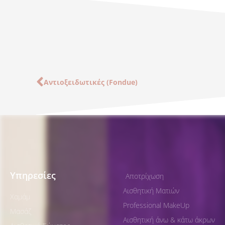
Prev
Αντιοξειδωτικές (Fondue)
Υπηρεσίες
Αποτρίχωση
Αισθητική Ματιών
Χαμάμ
Professional MakeUp
Μασάζ
Αισθητική άνω & κάτω άκρων