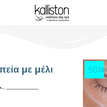
εία με μέλι
50'
28€