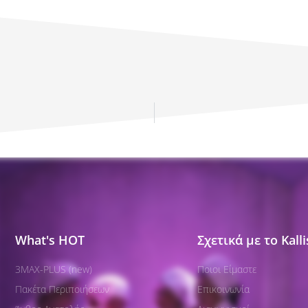
What's HOT
Σχετικά με το Kall
3MAX-PLUS (new)
Ποιοι Είμαστε
Πακέτα Περιποιήσεων​
Επικοινωνία