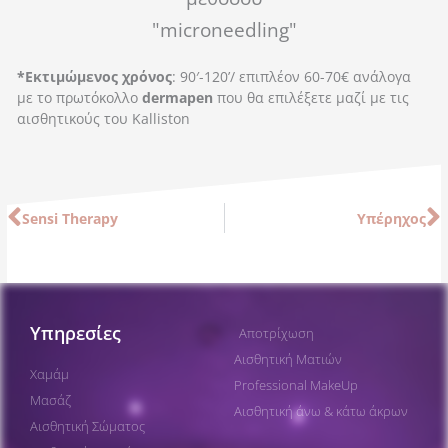
"microneedling"
*Εκτιμώμενος χρόνος
: 90′-120’/ επιπλέον 60-70€ ανάλογα
με το πρωτόκολλο
dermapen
που θα επιλέξετε μαζί με τις
αισθητικούς του Kalliston
Prev
N
Sensi Therapy
Υπέρηχος
Υπηρεσίες
Αποτρίχωση
Αισθητική Ματιών
Χαμάμ
Professional MakeUp
Μασάζ
Αισθητική άνω & κάτω άκρων
Αισθητική Σώματος