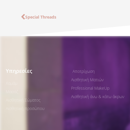
Prev
Special Threads
Υπηρεσίες
Αποτρίχωση
Αισθητική Ματιών
Χαμάμ
Professional MakeUp
Μασάζ
Αισθητική άνω & κάτω άκρων
Αισθητική Σώματος
Αισθητική προσώπου