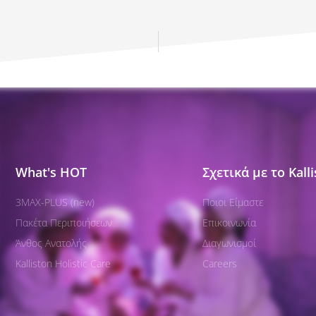
What's HOT
Σχετικά με το Kall
3MAX-PLUS (new)
Ποιοι Είμαστε
Πακέτα Περιποιήσεων​
Επικοινωνία
Άνθος Ανατολής
Διαγωνισμοί
Kalliston Holistic Care
Careers