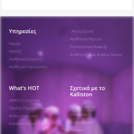
Υπηρεσίες
Αποτρίχωση
Αισθητική Ματιών
Χαμάμ
Professional MakeUp
Μασάζ
Αισθητική άνω & κάτω άκρων
Αισθητική Σώματος
Αισθητική προσώπου
What's HOT
Σχετικά με το
Kalliston
3MAX-PLUS (new)
Ποιοι Είμαστε
Πακέτα Περιποιήσεων​
Επικοινωνία
Άνθος Ανατολής
Διαγωνισμοί
Kalliston Holistic Care
Careers