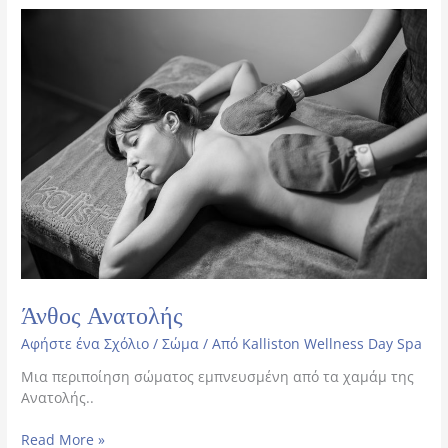
Άνθος
Ανατολής
Άνθος Ανατολής
Αφήστε ένα Σχόλιο
/
Σώμα
/ Από
Kalliston Wellness Day Spa
Μια περιποίηση σώματος​ εμπνευσμένη από τα χαμάμ της
Ανατολής..
Read More »